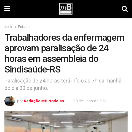
Início
Estado
Trabalhadores da enfermagem
aprovam paralisação de 24
horas em assembleia do
Sindisaúde-RS
Paralisação de 24 horas terá início às 7h da manhã
do dia 30 de junho.
por
Redação MB Notícias
28 de junho de 2023