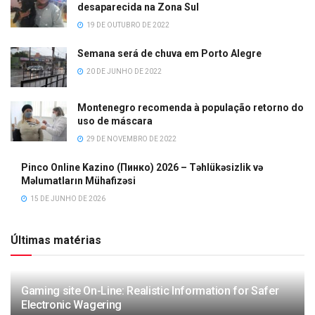
desaparecida na Zona Sul
19 DE OUTUBRO DE 2022
Semana será de chuva em Porto Alegre
20 DE JUNHO DE 2022
Montenegro recomenda à população retorno do
uso de máscara
29 DE NOVEMBRO DE 2022
Pinco Online Kazino (Пинко) 2026 – Təhlükəsizlik və
Məlumatların Mühafizəsi
15 DE JUNHO DE 2026
Últimas matérias
Gaming site On-Line: Realistic Information for Safer
Electronic Wagering