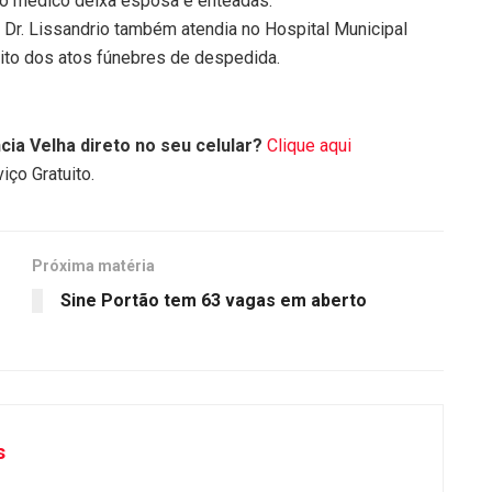
 o médico deixa esposa e enteadas.
Dr. Lissandrio também atendia no Hospital Municipal
eito dos atos fúnebres de despedida.
cia Velha direto no seu celular?
Clique aqui
iço Gratuito.
Próxima matéria
Sine Portão tem 63 vagas em aberto
s