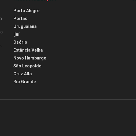
Porto Alegre
Portão
m
Uruguaiana
do
Ijuí
Osório
.
Estância Velha
Novo Hamburgo
São Leopoldo
Cruz Alta
Rio Grande