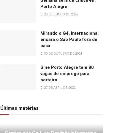
Semana será de chuva em
Porto Alegre
20 DE JUNHO DE 2022
Mirando o G4, Internacional
encara o São Paulo fora de
casa
30 DE OUTUBRO DE 2021
Sine Porto Alegre tem 80
vagas de emprego para
porteiro
27 DE ABRIL DE 2022
Últimas matérias
Gaming site On-Line: Realistic Information