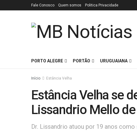
Fale Conosco
Quem somos
Politica Privacidade
PORTO ALEGRE
PORTÃO
URUGUAIANA
Início
Estância Velha
Estância Velha se d
Lissandrio Mello de 
Dr. Lissandrio atuou por 19 anos como 