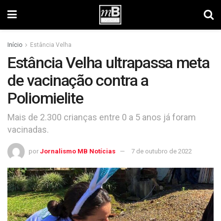
Início
Estância Velha
Estância Velha ultrapassa meta
de vacinação contra a
Poliomielite
Mais de 2.300 crianças entre 0 a 5 anos já foram
vacinadas.
por
Jornalismo MB Notícias
7 de outubro de 2022