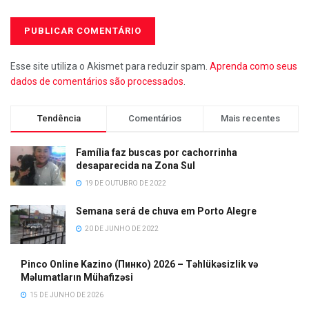
Esse site utiliza o Akismet para reduzir spam.
Aprenda como seus
dados de comentários são processados
.
Tendência
Comentários
Mais recentes
Família faz buscas por cachorrinha
desaparecida na Zona Sul
19 DE OUTUBRO DE 2022
Semana será de chuva em Porto Alegre
20 DE JUNHO DE 2022
Pinco Online Kazino (Пинко) 2026 – Təhlükəsizlik və
Məlumatların Mühafizəsi
15 DE JUNHO DE 2026