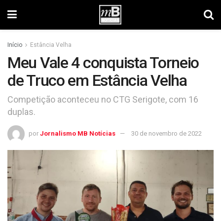
Início
Estância Velha
Meu Vale 4 conquista Torneio
de Truco em Estância Velha
Competição aconteceu no CTG Serigote, com 16
duplas.
por
Jornalismo MB Notícias
30 de novembro de 2022