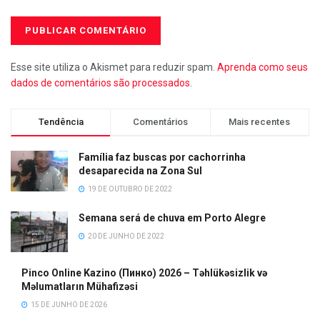
Esse site utiliza o Akismet para reduzir spam.
Aprenda como seus
dados de comentários são processados
.
Tendência
Comentários
Mais recentes
Família faz buscas por cachorrinha
desaparecida na Zona Sul
19 DE OUTUBRO DE 2022
Semana será de chuva em Porto Alegre
20 DE JUNHO DE 2022
Pinco Online Kazino (Пинко) 2026 – Təhlükəsizlik və
Məlumatların Mühafizəsi
15 DE JUNHO DE 2026