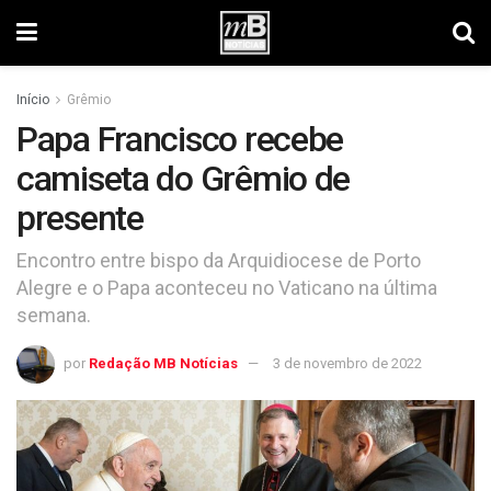
Início
Grêmio
Papa Francisco recebe
camiseta do Grêmio de
presente
Encontro entre bispo da Arquidiocese de Porto
Alegre e o Papa aconteceu no Vaticano na última
semana.
por
Redação MB Notícias
3 de novembro de 2022