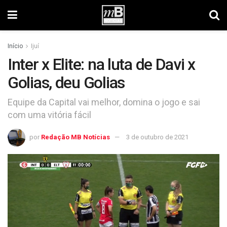
Início
Ijuí
Inter x Elite: na luta de Davi x
Golias, deu Golias
Equipe da Capital vai melhor, domina o jogo e sai
com uma vitória fácil
por
Redação MB Notícias
3 de outubro de 2021