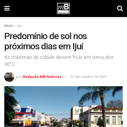
Início
Ijuí
Predomínio de sol nos
próximos dias em Ijuí
As máximas da cidade devem ficar em torno dos
30°C.
por
Redação MB Notícias
27 de outubro de 2021