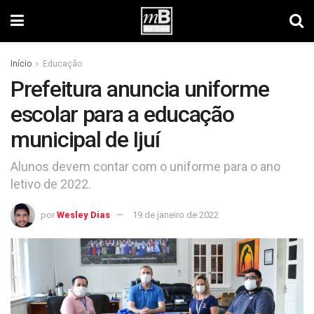
Início
Educação
Prefeitura anuncia uniforme
escolar para a educação
municipal de Ijuí
Alunos devem contar com o uniforme para o ano
letivo de 2022.
por
Wesley Dias
19 de janeiro de 2022