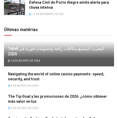
Defesa Civil de Porto Alegre emite alerta para
chuva intensa
13 DE SETEMBRO DE 2021
Últimas matérias
1xbet المغرب: استمتع بمكافآت رائعة وخصومات فورية في
2026
10 DE AGOSTO DE 2026
Navigating the world of online casino payments: speed,
security, and trust
9 DE AGOSTO DE 2026
The Tip Goat y las promociones de 2026: ¿cómo obtener
más valor en tus
9 DE AGOSTO DE 2026