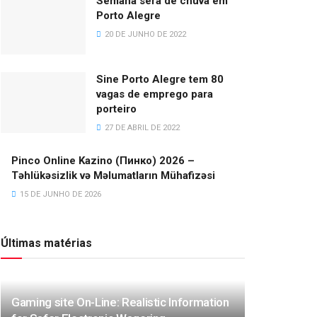
Semana será de chuva em
Porto Alegre
20 DE JUNHO DE 2022
Sine Porto Alegre tem 80
vagas de emprego para
porteiro
27 DE ABRIL DE 2022
Pinco Online Kazino (Пинко) 2026 –
Təhlükəsizlik və Məlumatların Mühafizəsi
15 DE JUNHO DE 2026
Últimas matérias
Gaming site On-Line: Realistic Information