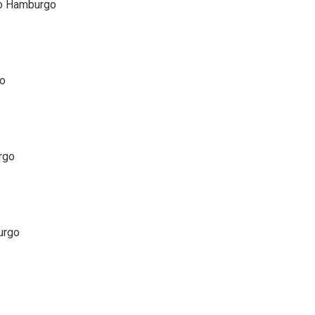
ovo Hamburgo
go
rgo
urgo