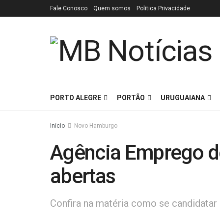
Fale Conosco
Quem somos
Politica Privacidade
PORTO ALEGRE
PORTÃO
URUGUAIANA
Início
Novo Hamburgo
Agência Emprego d
abertas
Confira na matéria como se candidatar