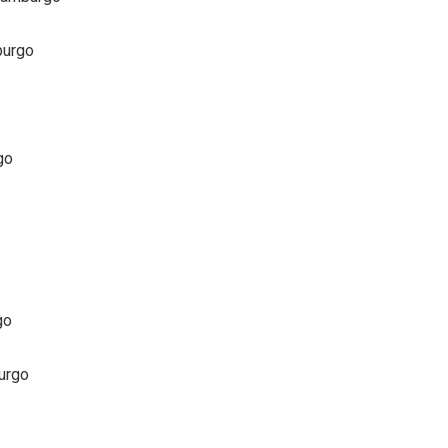
burgo
go
go
urgo