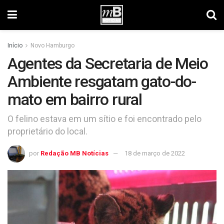
Início
Novo Hamburgo
Agentes da Secretaria de Meio
Ambiente resgatam gato-do-
mato em bairro rural
O felino estava em um sítio e foi encontrado pelo
proprietário do local.
por
Redação MB Notícias
18 de março de 2022