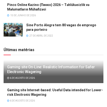
Pinco Online Kazino (Пинко) 2026 – Təhlükəsizlik və
Məlumatların Mühafizəsi
15 DE JUNHO DE 2026
Sine Porto Alegre tem 80 vagas de emprego
para porteiro
27 DE ABRIL DE 2022
Últimas matérias
Gaming site On-Line: Realistic Information for Safer
Electronic Wagering
6 DE AGOSTO DE 2026
Gaming site Internet-based: Useful Data intended for Lower-
risk Electronic Wagering
6 DE AGOSTO DE 2026