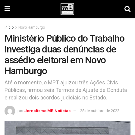
Início
Novo Hamburgo
Ministério Público do Trabalho
investiga duas denúncias de
assédio eleitoral em Novo
Hamburgo
Até o momento, o MPT ajuizou três Ações Civis
Públicas, firmou seis Termos de Ajuste de Conduta
e realizou dois acordos judiciais no Estado.
por
Jornalismo MB Notícias
28 de outubro de 2022