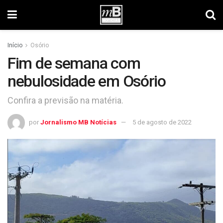
Início
Osório
Fim de semana com
nebulosidade em Osório
Confira a previsão na matéria.
por
Jornalismo MB Notícias
5 de agosto de 2022