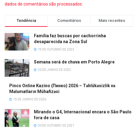
dados de comentários são processados
.
Tendência
Comentários
Mais recentes
Família faz buscas por cachorrinha
desaparecida na Zona Sul
19 DE OUTUBRO DE 2022
Semana será de chuva em Porto Alegre
20 DE JUNHO DE 2022
Pinco Online Kazino (Пинко) 2026 – Təhlükəsizlik və
Məlumatların Mühafizəsi
15 DE JUNHO DE 2026
Mirando o G4, Internacional encara o São Paulo
fora de casa
30 DE OUTUBRO DE 2021