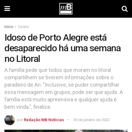
Início
Osório
Idoso de Porto Alegre está
desaparecido há uma semana
no Litoral
A família pede que todos que moram no litoral
compartilhem se tiverem informações sobre o
paradeiro de Ari. "Inclusive, se puder compartilhar
essa mensagem em grupos, pode ser que ajude. A
família está muito apreensiva e qualquer ajuda é
bem vinda.", finaliza.
por
Redação MB Notícias
30 de janeiro de 2022