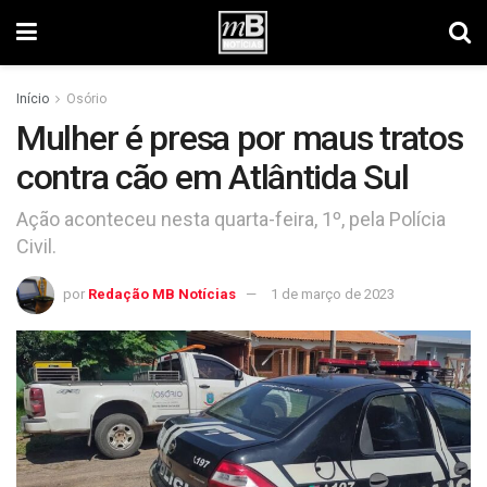
Início
Osório
Mulher é presa por maus tratos
contra cão em Atlântida Sul
Ação aconteceu nesta quarta-feira, 1º, pela Polícia
Civil.
por
Redação MB Notícias
1 de março de 2023