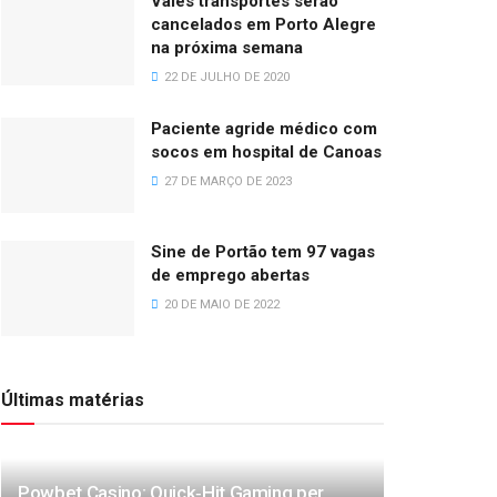
Vales transportes serão
cancelados em Porto Alegre
na próxima semana
22 DE JULHO DE 2020
Paciente agride médico com
socos em hospital de Canoas
27 DE MARÇO DE 2023
Sine de Portão tem 97 vagas
de emprego abertas
20 DE MAIO DE 2022
Últimas matérias
Powbet Casino: Quick‑Hit Gaming per