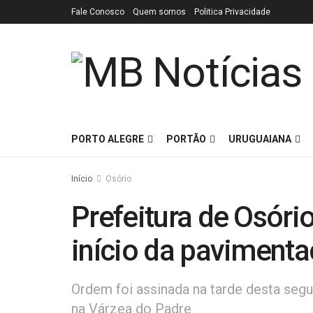
Fale Conosco
Quem somos
Politica Privacidade
PORTO ALEGRE
PORTÃO
URUGUAIANA
Início
Osório
Prefeitura de Osóri
início da paviment
Ordem foi assinada na tarde desta segu
na Várzea do Padre