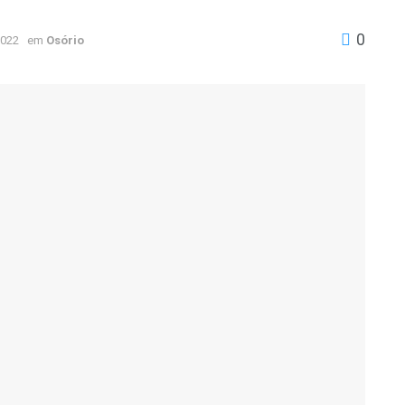
0
2022
em
Osório