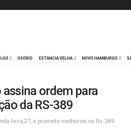
IJUÍ
OSÓRIO
ESTÂNCIA VELHA
NOVO HAMBURGO
S
o assina ordem para
ação da RS-389
nda-feira,27, e promete melhorias na Rs-389