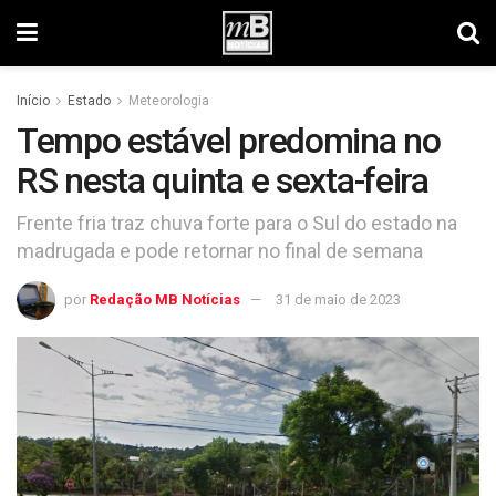
Início
Estado
Meteorologia
Tempo estável predomina no
RS nesta quinta e sexta-feira
Frente fria traz chuva forte para o Sul do estado na
madrugada e pode retornar no final de semana
por
Redação MB Notícias
31 de maio de 2023