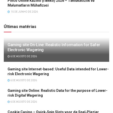
Pinco Online Kazino (Пинко) 2026 – Təhlükəsizlik və
Məlumatların Mühafizəsi
15 DE JUNHO DE 2026
Últimas matérias
Gaming site On-Line: Realistic Information for Safer
Electronic Wagering
6 DE AGOSTO DE 2026
Gaming site Internet-based: Useful Data intended for Lower-
risk Electronic Wagering
6 DE AGOSTO DE 2026
Gaming site Online: Realistic Data for the purpose of Lower-
risk Digital Wagering
6 DE AGOSTO DE 2026
Cookie Casino – Quick‑Spin Slots voor de Snel‑Plezier