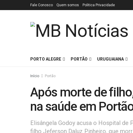
Fale Conosco
Quem somos
Politica Privacidade
PORTO ALEGRE
PORTÃO
URUGUAIANA
Início
Portão
Após morte de filh
na saúde em Portã
Elisângela Godoy acusa o Hospital de 
filho Jeferson Daluz Pinheiro, que morr