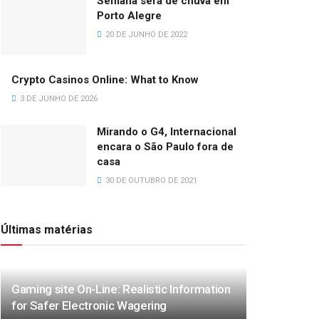
Semana será de chuva em
Porto Alegre
20 DE JUNHO DE 2022
Crypto Casinos Online: What to Know
3 DE JUNHO DE 2026
Mirando o G4, Internacional
encara o São Paulo fora de
casa
30 DE OUTUBRO DE 2021
Últimas matérias
Gaming site On-Line: Realistic Information
for Safer Electronic Wagering