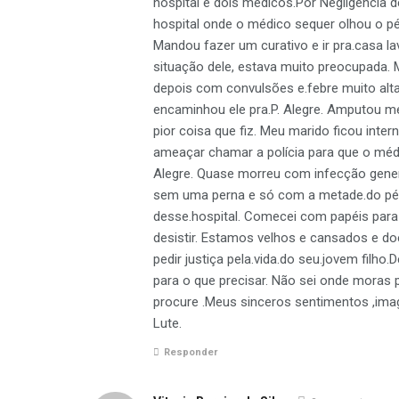
hospital e dois médicos.Por Negligência 
hospital onde o médico sequer olhou o pé
Mandou fazer um curativo e ir pra.casa la
situação dele, estava muito preocupada.
depois com convulsões e.febre muito alt
encaminhou ele pra.P. Alegre. Amputou met
pior coisa que fiz. Meu marido ficou inte
ameaçar chamar a polícia para que o médi
Alegre. Quase morreu com infecção genera
sem uma perna e só com a metade.do pé,
desse.hospital. Comecei com papéis para
desistir. Estamos velhos e cansados e do
pedir justiça pela.vida.do seu.jovem filho
para o que precisar. Não sei onde moras 
procure .Meus sinceros sentimentos ,imagi
Lute.
Responder