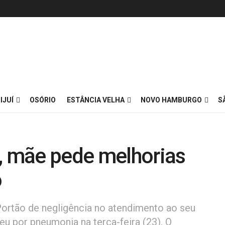
IJUÍ
OSÓRIO
ESTÂNCIA VELHA
NOVO HAMBURGO
S
o, mãe pede melhorias
o
Portão de negligência no atendimento ao seu
eu por pneumonia na terça-feira (23). O