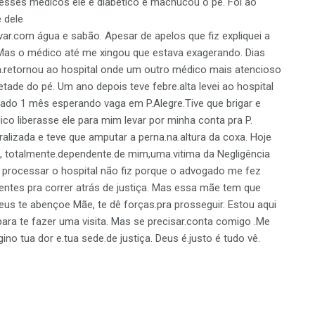
desses médicos ele é diabético e machucou o pé. Foi ao
 dele
var.com água e sabão. Apesar de apelos que fiz expliquei a
 Mas o médico até me xingou que estava exagerando. Dias
a.retornou ao hospital onde um outro médico mais atencioso
ade do pé. Um ano depois teve febre.alta levei ao hospital
rnado 1 mês esperando vaga em P.Alegre.Tive que brigar e
co liberasse ele para mim levar por minha conta pra P.
lizada e teve que amputar a perna.na.altura da coxa. Hoje
 totalmente.dependente.de mim,uma.vitima da Negligência
 processar o hospital não fiz porque o advogado me fez
entes pra correr atrás de justiça. Mas essa mãe tem que
.Deus te abençoe Mãe, te dê forças.pra prosseguir. Estou aqui
para te fazer uma visita. Mas se precisar.conta comigo .Me
no tua dor e.tua sede.de justiça. Deus é.justo é tudo vê.