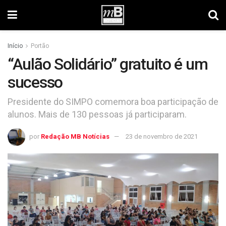
Início
Portão
“Aulão Solidário” gratuito é um
sucesso
Presidente do SIMPO comemora boa participação de
alunos. Mais de 130 pessoas já participaram.
por
Redação MB Notícias
23 de novembro de 2021