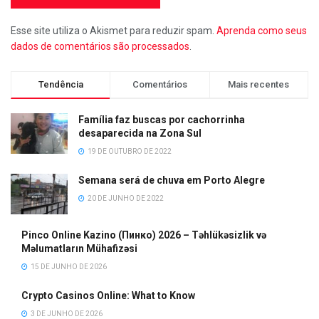
Esse site utiliza o Akismet para reduzir spam.
Aprenda como seus
dados de comentários são processados
.
Tendência
Comentários
Mais recentes
Família faz buscas por cachorrinha
desaparecida na Zona Sul
19 DE OUTUBRO DE 2022
Semana será de chuva em Porto Alegre
20 DE JUNHO DE 2022
Pinco Online Kazino (Пинко) 2026 – Təhlükəsizlik və
Məlumatların Mühafizəsi
15 DE JUNHO DE 2026
Crypto Casinos Online: What to Know
3 DE JUNHO DE 2026