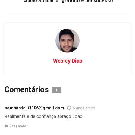
“Aulão Solidário” gratuito é um sucesso
Wesley Dias
Comentários
1
bombardelli1106@gmail.com
5 anos antes
Realmente e de confiança abraço João
Responder