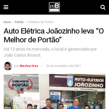
Início
Portão
O Melhor de Portão
Auto Elétrica Joãozinho leva “O
Melhor de Portão”
Há 13 anos no mercado, o local é gerenciado por
João Carlos Knorst.
por
Wesley Dias
23 de novembro de 2021