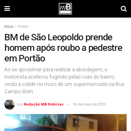
Início
Portão
BM de São Leopoldo prende
homem após roubo a pedestre
em Portão
Ao se aproximar para realizar a abordagem, o
motorista acelerou fugindo pelas ruas do bairro,
vindo a colidir no muro de um supermercado na Rua
Campo Bom.
por
Redação MB Notícias
16 de maio de 2023