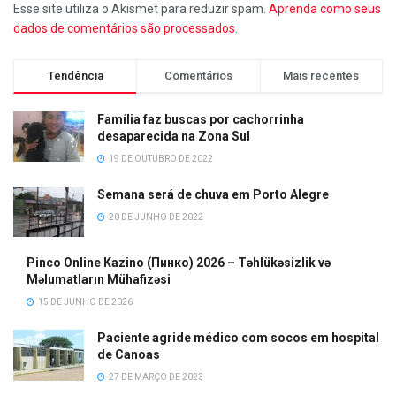
Esse site utiliza o Akismet para reduzir spam.
Aprenda como seus
dados de comentários são processados
.
Tendência
Comentários
Mais recentes
Família faz buscas por cachorrinha
desaparecida na Zona Sul
19 DE OUTUBRO DE 2022
Semana será de chuva em Porto Alegre
20 DE JUNHO DE 2022
Pinco Online Kazino (Пинко) 2026 – Təhlükəsizlik və
Məlumatların Mühafizəsi
15 DE JUNHO DE 2026
Paciente agride médico com socos em hospital
de Canoas
27 DE MARÇO DE 2023