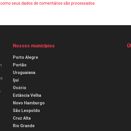
como seus dados de comentários são processados
.
Nossos municípios
Ú
Porto Alegre
Portão
m
Uruguaiana
do
Ijuí
Osório
.
Estância Velha
Novo Hamburgo
São Leopoldo
Cruz Alta
Rio Grande