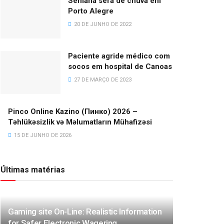
Semana será de chuva em
Porto Alegre
20 DE JUNHO DE 2022
Paciente agride médico com
socos em hospital de Canoas
27 DE MARÇO DE 2023
Pinco Online Kazino (Пинко) 2026 –
Təhlükəsizlik və Məlumatların Mühafizəsi
15 DE JUNHO DE 2026
Últimas matérias
Gaming site On-Line: Realistic Information
for Safer Electronic Wagering