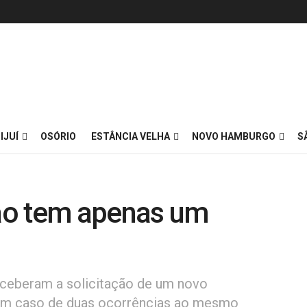
IJUÍ
OSÓRIO
ESTÂNCIA VELHA
NOVO HAMBURGO
S
ão tem apenas um
eceberam a solicitação de um novo
. Em caso de duas ocorrências ao mesmo