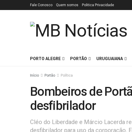
Fale Conosco
Quem somos
Politica Privacidade
PORTO ALEGRE
PORTÃO
URUGUAIANA
Início
Portão
Política
Bombeiros de Port
desfibrilador
Cléo do Liberdade e Márcio Lacerda r
desfibrilador para uso da corporação