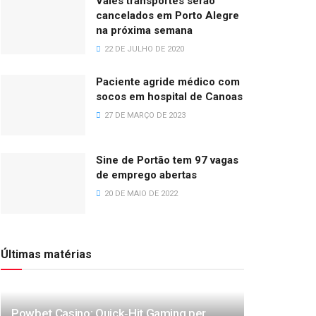
Vales transportes serão
cancelados em Porto Alegre
na próxima semana
22 DE JULHO DE 2020
Paciente agride médico com
socos em hospital de Canoas
27 DE MARÇO DE 2023
Sine de Portão tem 97 vagas
de emprego abertas
20 DE MAIO DE 2022
Últimas matérias
Powbet Casino: Quick‑Hit Gaming per