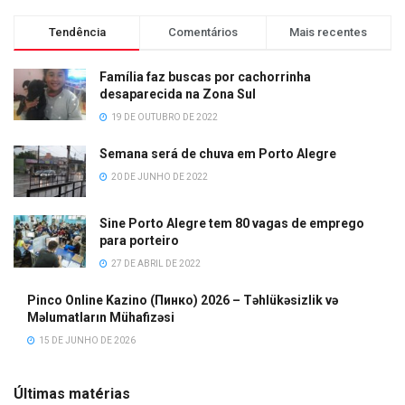
Tendência
Comentários
Mais recentes
Família faz buscas por cachorrinha
desaparecida na Zona Sul
19 DE OUTUBRO DE 2022
Semana será de chuva em Porto Alegre
20 DE JUNHO DE 2022
Sine Porto Alegre tem 80 vagas de emprego
para porteiro
27 DE ABRIL DE 2022
Pinco Online Kazino (Пинко) 2026 – Təhlükəsizlik və
Məlumatların Mühafizəsi
15 DE JUNHO DE 2026
Últimas matérias