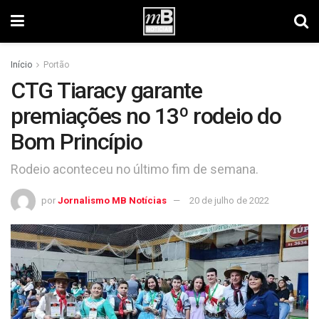
Início
Portão
CTG Tiaracy garante
premiações no 13º rodeio do
Bom Princípio
Rodeio aconteceu no último fim de semana.
por
Jornalismo MB Notícias
20 de julho de 2022