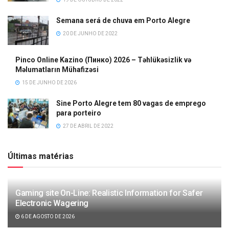
Semana será de chuva em Porto Alegre
20 DE JUNHO DE 2022
Pinco Online Kazino (Пинко) 2026 – Təhlükəsizlik və
Məlumatların Mühafizəsi
15 DE JUNHO DE 2026
Sine Porto Alegre tem 80 vagas de emprego
para porteiro
27 DE ABRIL DE 2022
Últimas matérias
Gaming site On-Line: Realistic Information for Safer
Electronic Wagering
6 DE AGOSTO DE 2026