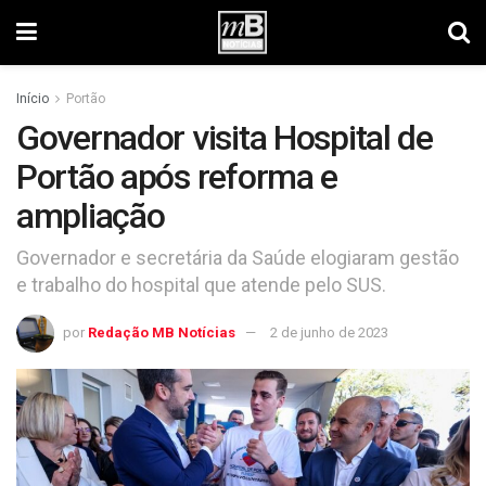
Início
Portão
Governador visita Hospital de
Portão após reforma e
ampliação
Governador e secretária da Saúde elogiaram gestão
e trabalho do hospital que atende pelo SUS.
por
Redação MB Notícias
2 de junho de 2023