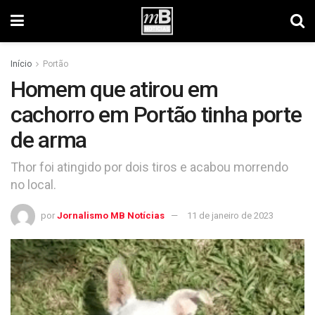
Início
Portão
Homem que atirou em
cachorro em Portão tinha porte
de arma
Thor foi atingido por dois tiros e acabou morrendo
no local.
por
Jornalismo MB Notícias
11 de janeiro de 2023