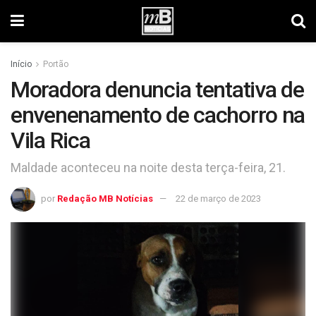
Início
Portão
Moradora denuncia tentativa de
envenenamento de cachorro na
Vila Rica
Maldade aconteceu na noite desta terça-feira, 21.
por
Redação MB Notícias
22 de março de 2023