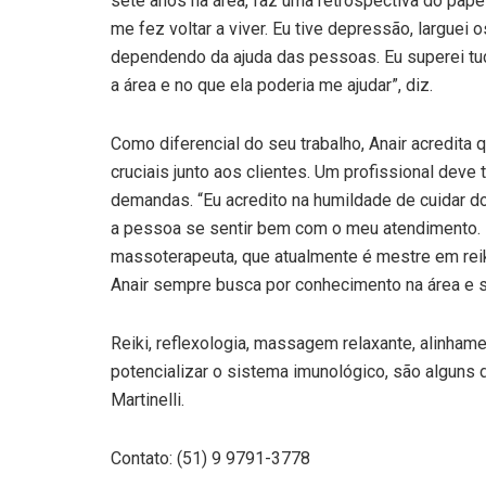
sete anos na área, faz uma retrospectiva do pape
me fez voltar a viver. Eu tive depressão, larguei
dependendo da ajuda das pessoas. Eu superei tu
a área e no que ela poderia me ajudar”, diz.
Como diferencial do seu trabalho, Anair acredit
cruciais junto aos clientes. Um profissional deve
demandas. “Eu acredito na humildade de cuidar d
a pessoa se sentir bem com o meu atendimento. Eu 
massoterapeuta, que atualmente é mestre em reiki
Anair sempre busca por conhecimento na área e s
Reiki, reflexologia, massagem relaxante, alinha
potencializar o sistema imunológico, são alguns
Martinelli.
Contato: (51) 9 9791-3778