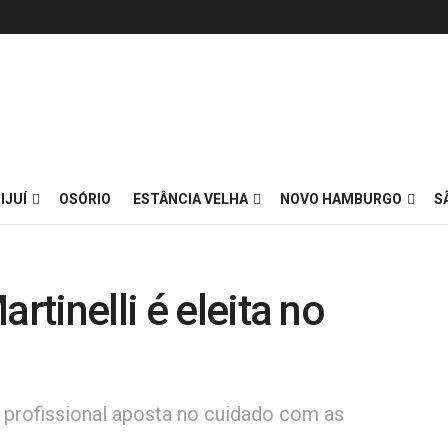
IJUÍ
OSÓRIO
ESTÂNCIA VELHA
NOVO HAMBURGO
S
rtinelli é eleita no
 profissional aposta no cuidado com as