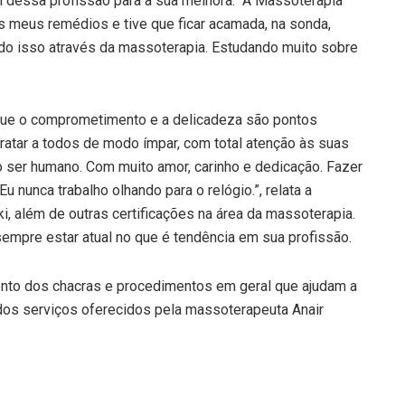
l dessa profissão para a sua melhora. “A Massoterapia
 os meus remédios e tive que ficar acamada, na sonda,
do isso através da massoterapia. Estudando muito sobre
a que o comprometimento e a delicadeza são pontos
 tratar a todos de modo ímpar, com total atenção às suas
o ser humano. Com muito amor, carinho e dedicação. Fazer
nunca trabalho olhando para o relógio.”, relata a
, além de outras certificações na área da massoterapia.
empre estar atual no que é tendência em sua profissão.
mento dos chacras e procedimentos em geral que ajudam a
 dos serviços oferecidos pela massoterapeuta Anair