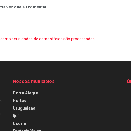
ma vez que eu comentar.
como seus dados de comentários são processados
.
Nossos municípios
Ú
Porto Alegre
Portão
m
Uruguaiana
do
Ijuí
Osório
.