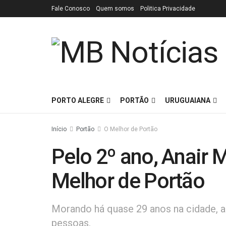
Fale Conosco
Quem somos
Politica Privacidade
PORTO ALEGRE
PORTÃO
URUGUAIANA
Início
Portão
O Melhor de Portão
Pelo 2º ano, Anair Ma
Melhor de Portão
Morando há quase 29 anos na cidade, a
pessoas.