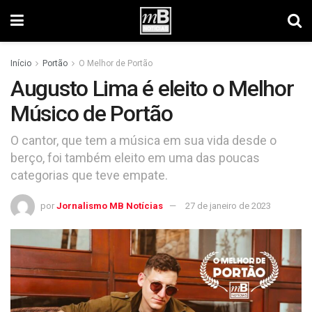
Início
Portão
O Melhor de Portão
Augusto Lima é eleito o Melhor
Músico de Portão
O cantor, que tem a música em sua vida desde o
berço, foi também eleito em uma das poucas
categorias que teve empate.
por
Jornalismo MB Notícias
27 de janeiro de 2023