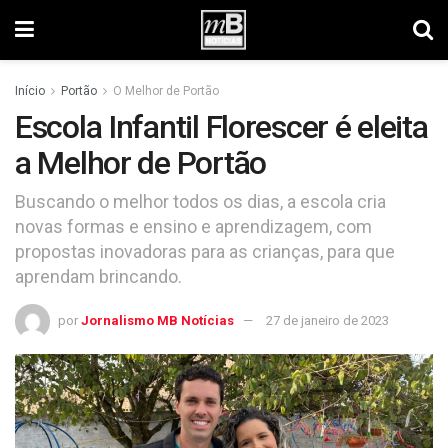
Início
Portão
O Melhor de Portão
Escola Infantil Florescer é eleita
a Melhor de Portão
Buscando o melhor todos os dias, a escola cria
novas formas e ensino e aprendizagem, com
propostas inovadoras para as crianças, para que
aprendam brincando.
por
Jornalismo MB Notícias
27 de janeiro de 2023