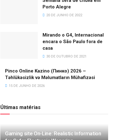
Semana será de chuva em
Porto Alegre
20 DE JUNHO DE 2022
Mirando o G4, Internacional
encara o São Paulo fora de
casa
30 DE OUTUBRO DE 2021
Pinco Online Kazino (Пинко) 2026 –
Təhlükəsizlik və Məlumatların Mühafizəsi
15 DE JUNHO DE 2026
Últimas matérias
Gaming site On-Line: Realistic Information