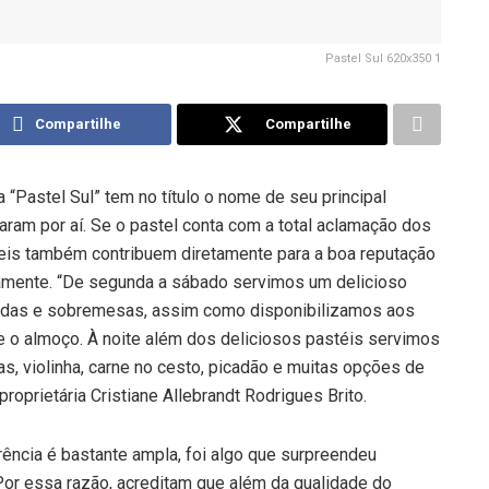
Pastel Sul 620x350 1
Compartilhe
Compartilhe
“Pastel Sul” tem no título o nome de seu principal
aram por aí. Se o pastel conta com a total aclamação dos
veis também contribuem diretamente para a boa reputação
iamente. “De segunda a sábado servimos um delicioso
ladas e sobremesas, assim como disponibilizamos aos
e o almoço. À noite além dos deliciosos pastéis servimos
, violinha, carne no cesto, picadão e muitas opções de
roprietária Cristiane Allebrandt Rodrigues Brito.
ência é bastante ampla, foi algo que surpreendeu
 Por essa razão, acreditam que além da qualidade do