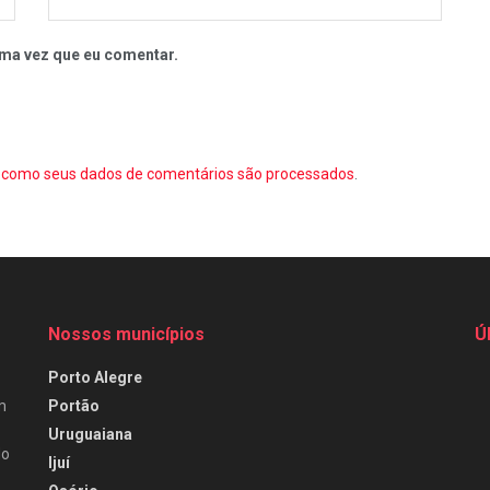
ma vez que eu comentar.
como seus dados de comentários são processados
.
Nossos municípios
Ú
Porto Alegre
Portão
m
Uruguaiana
do
Ijuí