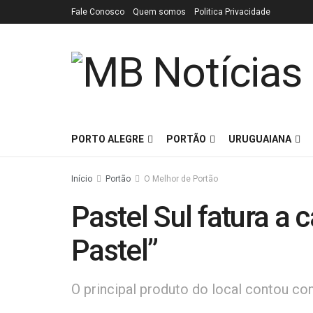
Fale Conosco
Quem somos
Politica Privacidade
PORTO ALEGRE
PORTÃO
URUGUAIANA
Início
Portão
O Melhor de Portão
Pastel Sul fatura a 
Pastel”
O principal produto do local contou c