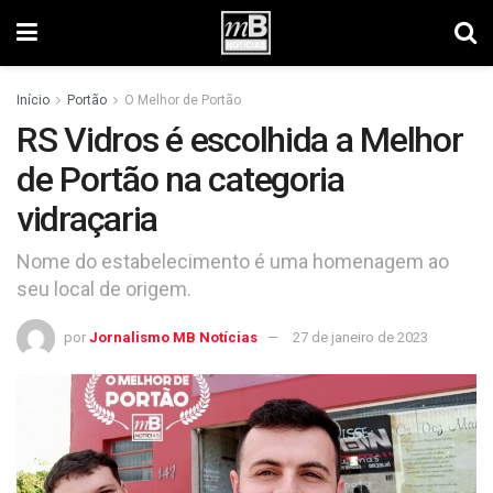
Início
Portão
O Melhor de Portão
RS Vidros é escolhida a Melhor
de Portão na categoria
vidraçaria
Nome do estabelecimento é uma homenagem ao
seu local de origem.
por
Jornalismo MB Notícias
27 de janeiro de 2023