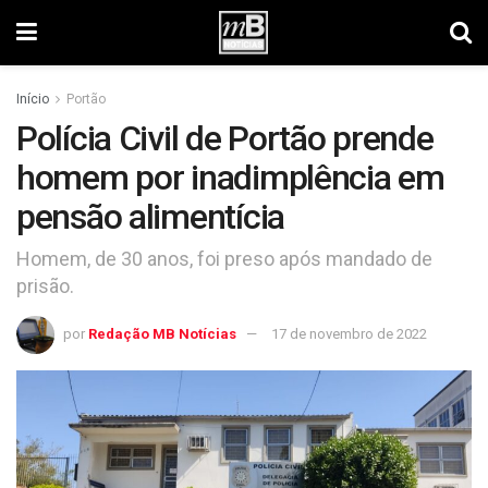
Início
Portão
Polícia Civil de Portão prende
homem por inadimplência em
pensão alimentícia
Homem, de 30 anos, foi preso após mandado de
prisão.
por
Redação MB Notícias
17 de novembro de 2022