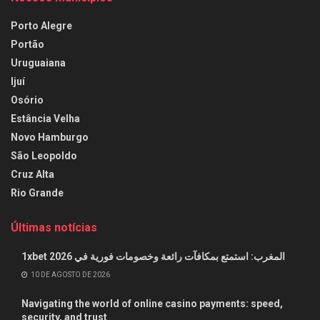
Porto Alegre
Portão
Uruguaiana
Ijuí
Osório
Estância Velha
Novo Hamburgo
São Leopoldo
Cruz Alta
Rio Grande
Últimas notícias
1xbet المغرب: استمتع بمكافآت رائعة وخصومات فورية في 2026
10 DE AGOSTO DE 2026
Navigating the world of online casino payments: speed,
security, and trust