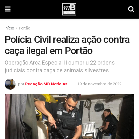
Início
Portão
Polícia Civil realiza ação contra
caça ilegal em Portão
Operação Arca Especial II cumpriu 22 ordens
judiciais contra caça de animais silvestres
por
Redação MB Notícias
19 de novembro de 2022