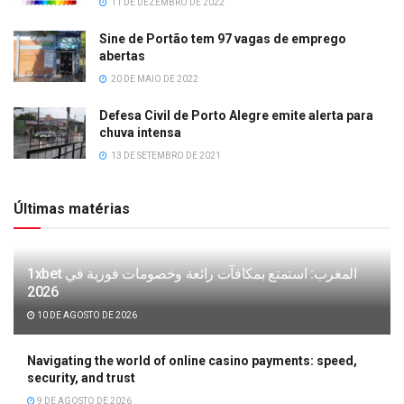
11 DE DEZEMBRO DE 2022
Sine de Portão tem 97 vagas de emprego
abertas
20 DE MAIO DE 2022
Defesa Civil de Porto Alegre emite alerta para
chuva intensa
13 DE SETEMBRO DE 2021
Últimas matérias
1xbet المغرب: استمتع بمكافآت رائعة وخصومات فورية في
2026
10 DE AGOSTO DE 2026
Navigating the world of online casino payments: speed,
security, and trust
9 DE AGOSTO DE 2026