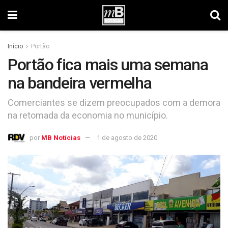
Início
Portão
Portão fica mais uma semana
na bandeira vermelha
Comerciantes se dizem preocupados com a demora
na retomada da economia no município.
por
MB Notícias
1 de agosto de 2020