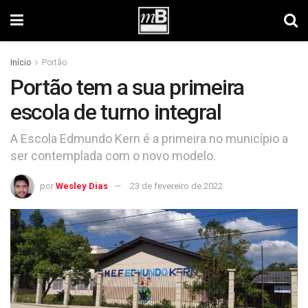
Início
Portão
Portão tem a sua primeira
escola de turno integral
A Escola Edmundo Kern é a primeira no município a
ser contemplada com o novo modelo.
por
Wesley Dias
23 de fevereiro de 2022