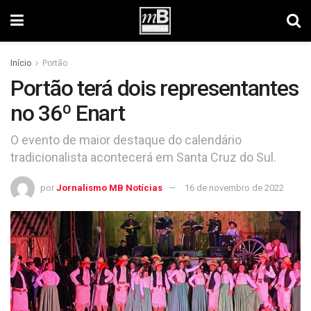
Início
Portão
Portão terá dois representantes
no 36º Enart
O evento de maior destaque do calendário
tradicionalista acontecerá em Santa Cruz do Sul.
por
Jornalismo MB Notícias
16 de novembro de 2022