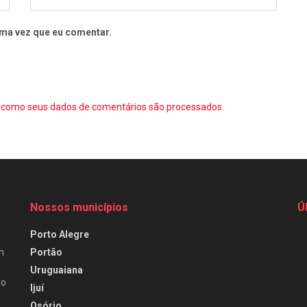
ma vez que eu comentar.
como seus dados de comentários são processados
.
Nossos municípios
Ú
Porto Alegre
Portão
m
Uruguaiana
do
Ijuí
Osório