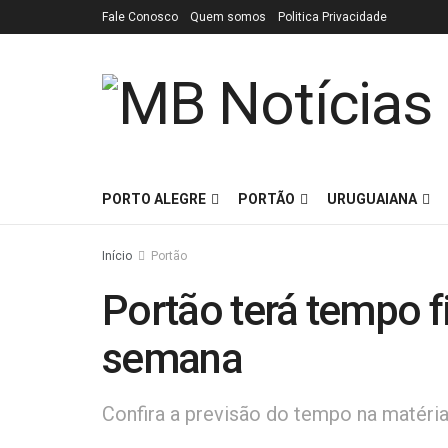
Fale Conosco
Quem somos
Politica Privacidade
PORTO ALEGRE
PORTÃO
URUGUAIANA
Início
Portão
Portão terá tempo f
semana
Confira a previsão do tempo na matéria