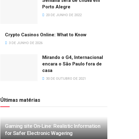
Semana será de chuva em
Porto Alegre
20 DE JUNHO DE 2022
Crypto Casinos Online: What to Know
3 DE JUNHO DE 2026
Mirando o G4, Internacional
encara o São Paulo fora de
casa
30 DE OUTUBRO DE 2021
Últimas matérias
Gaming site On-Line: Realistic Information
for Safer Electronic Wagering