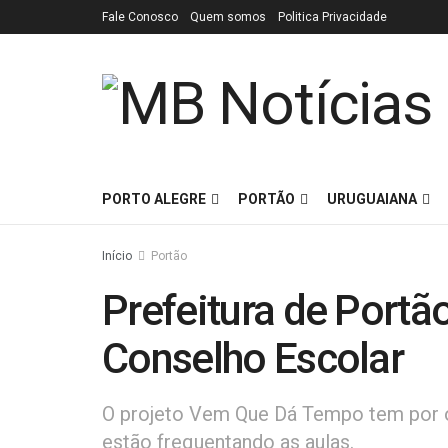
Fale Conosco
Quem somos
Politica Privacidade
PORTO ALEGRE
PORTÃO
URUGUAIANA
Início
Portão
Prefeitura de Portão
Conselho Escolar
O projeto Vem Que Dá Tempo tem por ob
estão frequentando as aulas.