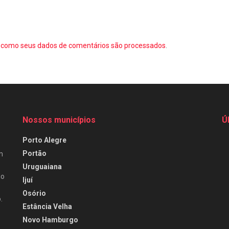
como seus dados de comentários são processados
.
Nossos municípios
Ú
Porto Alegre
Portão
m
Uruguaiana
do
Ijuí
Osório
.
Estância Velha
Novo Hamburgo