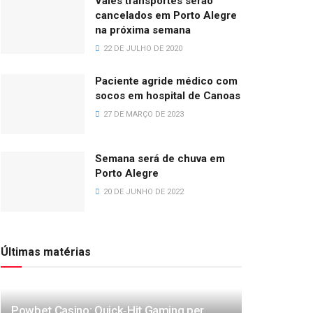
Vales transportes serão
cancelados em Porto Alegre
na próxima semana
22 DE JULHO DE 2020
Paciente agride médico com
socos em hospital de Canoas
27 DE MARÇO DE 2023
Semana será de chuva em
Porto Alegre
20 DE JUNHO DE 2022
Últimas matérias
Powbet Casino: Quick‑Hit Gaming per