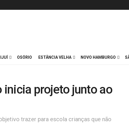
IJUÍ
OSÓRIO
ESTÂNCIA VELHA
NOVO HAMBURGO
S
 inicia projeto junto ao
jetivo trazer para escola crianças que não