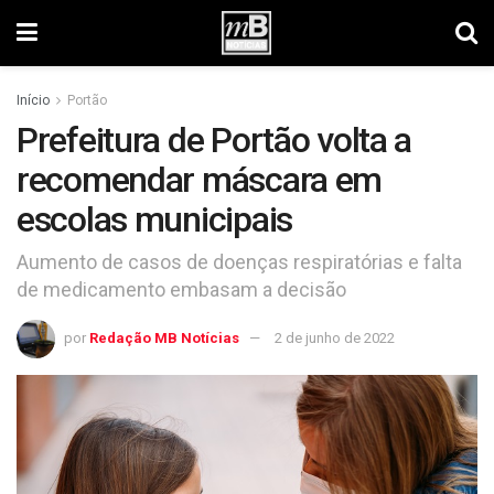
Início
Portão
Prefeitura de Portão volta a
recomendar máscara em
escolas municipais
Aumento de casos de doenças respiratórias e falta
de medicamento embasam a decisão
por
Redação MB Notícias
2 de junho de 2022