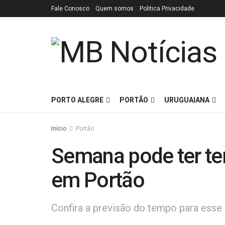
Fale Conosco
Quem somos
Politica Privacidade
PORTO ALEGRE
PORTÃO
URUGUAIANA
Início
Portão
Semana pode ter te
em Portão
Confira a previsão do tempo para esse 