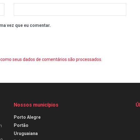
ma vez que eu comentar.
como seus dados de comentários são processados
.
Nossos municípios
Ú
Porto Alegre
Portão
m
Uruguaiana
do