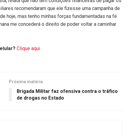
sta, relata que não tem condições financeiras de pagar os
amiliares recomendaram que ele fizesse uma campanha de
dade hoje, mas tenho minhas forças fundamentadas na fé
ana me concederá o direito de poder voltar a caminhar
elular?
Clique aqui
Próxima matéria
Brigada Militar faz ofensiva contra o tráfico
de drogas no Estado