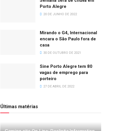
Semana será de chuva em
Porto Alegre
20 DE JUNHO DE 2022
Mirando o G4, Internacional
encara o São Paulo fora de
casa
30 DE OUTUBRO DE 2021
Sine Porto Alegre tem 80
vagas de emprego para
porteiro
27 DE ABRIL DE 2022
Últimas matérias
Gaming site On-Line: Realistic Information