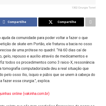
1302 Cirurgia Tonel
Compartilhe
Compartilhe
o ajuda da comunidade para poder voltar a fazer o que
ição de skate em Portão, ele fraturou a bacia no osso
 precisa de uma prótese no quadril. “Há 60 dias caí de
to, gelo, repouso e auxílio através de medicamentos e
fiz todos os procedimentos como 3 raios-X, ressonância
 a tomografia computadorizada deu a real situação que
ado pelo osso ílio, ísquio e púbis que se unem à cabeça do
 fazer essa cirurgia.”, explica.
uinhas online (vakinha.com.br)