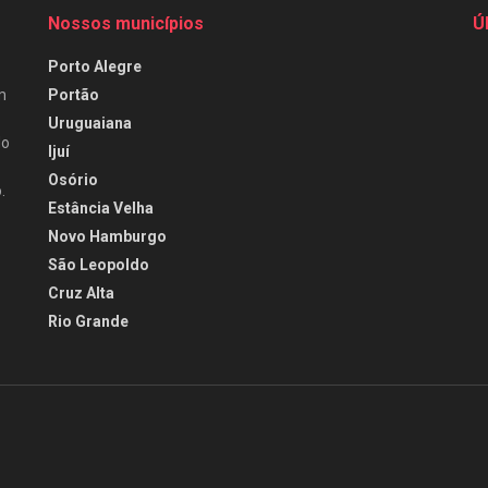
Nossos municípios
Ú
Porto Alegre
Portão
m
Uruguaiana
do
Ijuí
Osório
.
Estância Velha
Novo Hamburgo
São Leopoldo
Cruz Alta
Rio Grande