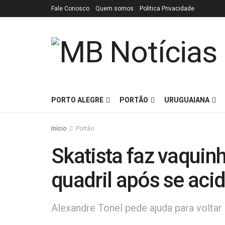
Fale Conosco
Quem somos
Politica Privacidade
PORTO ALEGRE
PORTÃO
URUGUAIANA
Início
Portão
Skatista faz vaquinh
quadril após se aci
Alexandre Tonel pede ajuda para voltar a