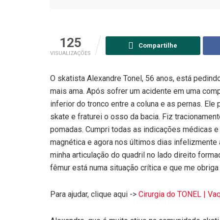
125
Compartilhe
VISUALIZAÇÕES
O skatista Alexandre Tonel, 56 anos, está pedind
mais ama. Após sofrer um acidente em uma compet
inferior do tronco entre a coluna e as pernas. Ele
skate e fraturei o osso da bacia. Fiz tracionamen
pomadas. Cumpri todas as indicações médicas e 
magnética e agora nos últimos dias infelizmente
minha articulação do quadril no lado direito form
fêmur está numa situação crítica e que me obriga a
Para ajudar, clique aqui ->
Cirurgia do TONEL | Vaq