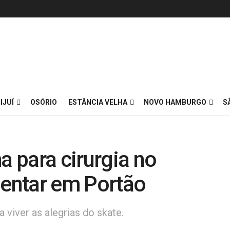
IJUÍ
OSÓRIO
ESTÂNCIA VELHA
NOVO HAMBURGO
S
a para cirurgia no
dentar em Portão
 viver as alegrias do skate.