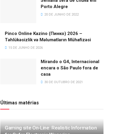
Semana será de chuva em
Porto Alegre
20 DE JUNHO DE 2022
Pinco Online Kazino (Пинко) 2026 –
Təhlükəsizlik və Məlumatların Mühafizəsi
15 DE JUNHO DE 2026
Mirando o G4, Internacional
encara o São Paulo fora de
casa
30 DE OUTUBRO DE 2021
Últimas matérias
Gaming site On-Line: Realistic Information