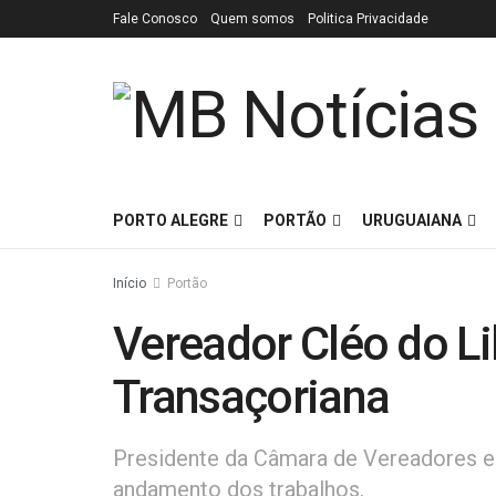
Fale Conosco
Quem somos
Politica Privacidade
PORTO ALEGRE
PORTÃO
URUGUAIANA
Início
Portão
Vereador Cléo do Li
Transaçoriana
Presidente da Câmara de Vereadores es
andamento dos trabalhos.