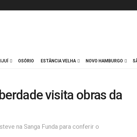
IJUÍ
OSÓRIO
ESTÂNCIA VELHA
NOVO HAMBURGO
S
berdade visita obras da
teve na Sanga Funda para conferir o