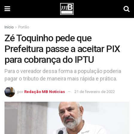
Início
Portão
Zé Toquinho pede que
Prefeitura passe a aceitar PIX
para cobrança do IPTU
Para o vereador dessa forma a população poderia
pagar o tributo de maneira mais rápida e prática.
por
Redação MB Notícias
21 de fevereiro de 2022