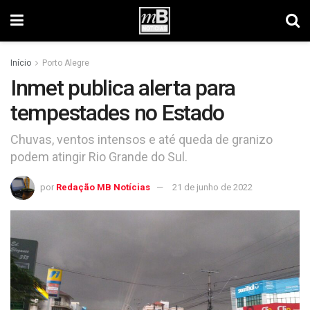
Início
Porto Alegre
Inmet publica alerta para
tempestades no Estado
Chuvas, ventos intensos e até queda de granizo
podem atingir Rio Grande do Sul.
por
Redação MB Notícias
21 de junho de 2022