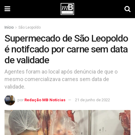
Início
São Leopoldo
Supermecado de São Leopoldo
é notifcado por carne sem data
de validade
Agentes foram ao local após denúncia de que o
mesmo comercializava carnes sem data de
validade.
por
Redação MB Notícias
21 de junho de 2022